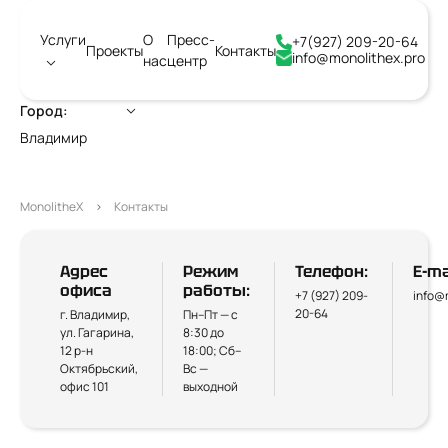
Услуги
О
Пресс-
+7(927) 209-20-64
Проекты
Контакты
info@monolithex.pro
нас
центр
Город:
Владимир
MonolitheX
Контакты
Адрес
Режим
Телефон:
E-ma
офиса
работы:
+7 (927) 209-
info@
20-64
г. Владимир,
Пн–Пт — с
ул. Гагарина,
8:30 до
12 р-н
18:00; Сб–
Октябрьский,
Вс —
офис 101
выходной