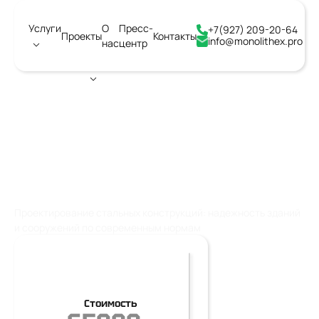
Услуги
О
Пресс-
+7(927) 209-20-64
Проекты
Контакты
info@monolithex.pro
нас
центр
Город:
Владимир
ПРОЕКТИРОВАНИЕ
СТАЛЬНЫХ КОНСТРУКЦИЙ
Проектирование стальных конструкций: надежность зданий
и сооружений по современным нормам
Стоимость