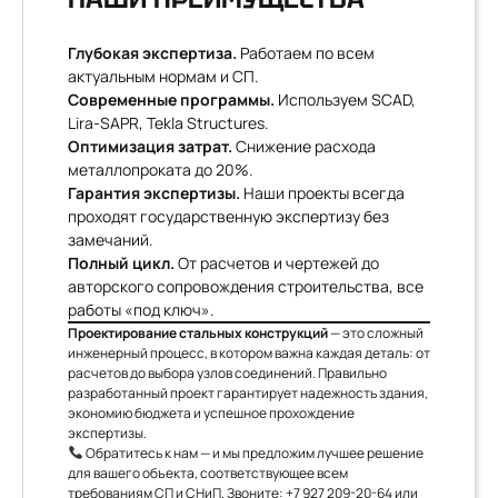
Глубокая экспертиза.
Работаем по всем
актуальным нормам и СП.
Современные программы.
Используем SCAD,
Lira-SAPR, Tekla Structures.
Оптимизация затрат.
Снижение расхода
металлопроката до 20%.
Гарантия экспертизы.
Наши проекты всегда
проходят государственную экспертизу без
замечаний.
Полный цикл.
От расчетов и чертежей до
авторского сопровождения строительства, все
работы «под ключ».
Проектирование стальных конструкций
— это сложный
инженерный процесс, в котором важна каждая деталь: от
расчетов до выбора узлов соединений. Правильно
разработанный проект гарантирует надежность здания,
экономию бюджета и успешное прохождение
экспертизы.
Обратитесь к нам — и мы предложим лучшее решение
для вашего объекта, соответствующее всем
требованиям СП и СНиП. Звоните:
+7 927 209-20-64
или