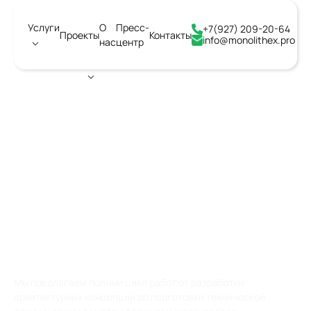
Услуги
О
Пресс-
+7(927) 209-20-64
Проекты
Контакты
info@monolithex.pro
нас
центр
Город:
Владимир
АРХИТЕКТУРНОЕ
СТРОИТЕЛЬНОЕ
ПРОЕКТИРОВАНИЕ
ОБЪЕКТОВ КАПИТАЛЬНОГО
СТРОИТЕЛЬСТВА
Мы предлагаем полный цикл работ от разработки
архитектурных концепций до подготовки технической