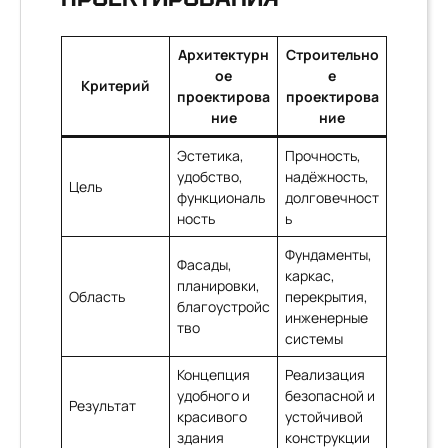
Архитектурн
Строительно
ое
е
Критерий
проектирова
проектирова
ние
ние
Эстетика,
Прочность,
удобство,
надёжность,
Цель
функциональ
долговечност
ность
ь
Фундаменты,
Фасады,
каркас,
планировки,
Область
перекрытия,
благоустройс
инженерные
тво
системы
Концепция
Реализация
удобного и
безопасной и
Результат
красивого
устойчивой
здания
конструкции