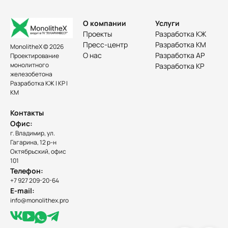
О компании
Услуги
Проекты
Разработка КЖ
Пресс-центр
Разработка КМ
MonolitheX © 2026
О нас
Разработка АР
Проектирование
монолитного
Разработка КР
железобетона
Разработка КЖ | КР |
КМ
Контакты
Офис:
г. Владимир, ул.
Гагарина, 12 р-н
Октябрьский, офис
101
Телефон:
+7 927 209-20-64
E-mail:
info@monolithex.pro