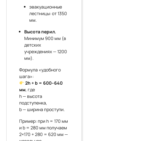
эвакуационные
лестницы: от 1350
мм.
Высота перил.
Минимум 900 мм (в
детских
учреждениях — 1200
мм).
Формула «удобного
шага»:
2h + b = 600–640
мм
, где
h — высота
подступенка,
b — ширина проступи.
Пример: при h = 170 мм
и b = 280 мм получаем
2×170 + 280 = 620 мм —
идеальное