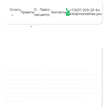
Услуги
О
Пресс-
+7(927) 209-20-64
Проекты
Контакты
info@monolithex.pro
нас
центр
Город:
Владимир
ПРОЕКТИРОВАНИЕ
ЛЕСТНИЦ: ВСЕ НЮАНСЫ
Проектирование лестниц — это процесс, который объединяет
инженерные расчёты, архитектурные решения и знание строительных
норм. Лестница — не просто элемент, соединяющий этажи. Это часть
общей композиции дома или здания, влияющая на удобство
эксплуатации, безопасность и даже эстетику пространства. При этом
грамотно спроектированная лестница делает интерьер гармоничным,
позволяет экономить место, а в случае промышленных или
общественных […]