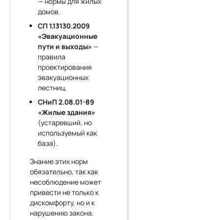
— нормы для жилых
домов.
СП 1.13130.2009
«Эвакуационные
пути и выходы»
—
правила
проектирования
эвакуационных
лестниц.
СНиП 2.08.01-89
«Жилые здания»
(устаревший, но
используемый как
база).
Знание этих норм
обязательно, так как
несоблюдение может
привести не только к
дискомфорту, но и к
нарушению закона.