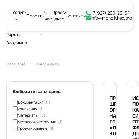
Услуги
О
Пресс-
+7(927) 209-20-64
Проекты
Контакты
info@monolithex.pro
нас
центр
Город:
Владимир
MonolitheX
Пресс-центр
06/10/2025
05
Выберите категорию
ПРОЕКТИРО
ИС
Документация
(1)
ШПУНТОВЫ
ПО
Изыскания
(1)
ОГРАЖДЕНИ
КА
Материалы
(3)
НАДЕЖНО,
СИ
ТОЧНО,
ОТ
Металлоконструкции
(1)
«ПОД
ФА
Проектирование
(6)
КЛЮЧ»
Д